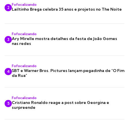
Fofocalizando
2
Lailtinho Brega celebra 35 anos e projetos no The Noite
Fofocalizando
Ary Mirelle mostra detalhes da festa de João Gomes
3
nas redes
Fofocalizando
SBT e Warner Bros. Pictures lançam pegadinha de "O Fim
4
da Rua"
Fofocalizando
Cristiano Ronaldo reage a post sobre Georgina e
5
surpreende