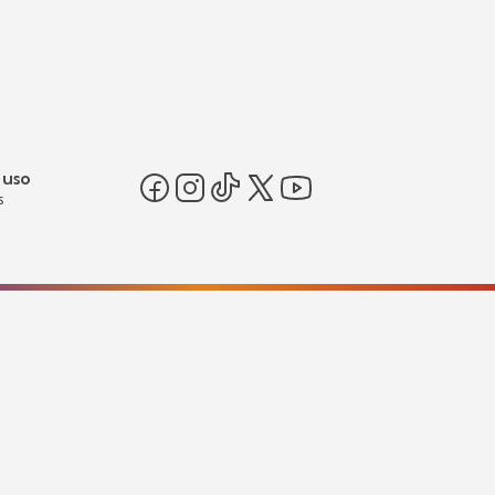
 uso
s