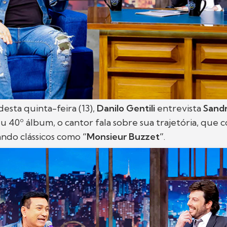
desta quinta-feira (13),
Danilo Gentili
entrevista
Sand
 40º álbum, o cantor fala sobre sua trajetória, que 
ando clássicos como
“Monsieur Buzzet”
.