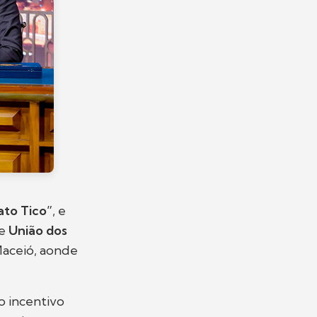
to Tico”
, e
de
União dos
aceió, aonde
o incentivo