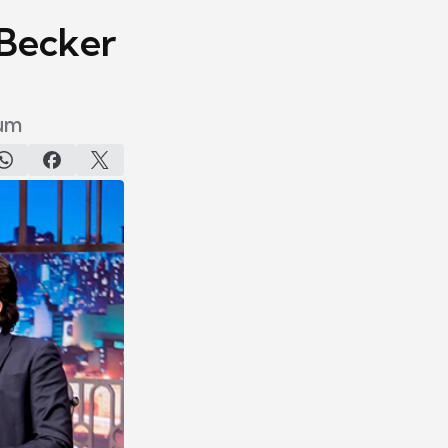
 Becker
bum