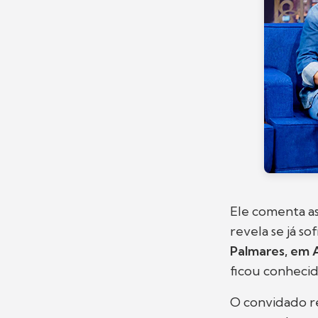
Ele comenta a
revela se já s
Palmares, em 
ficou conhecid
O convidado r