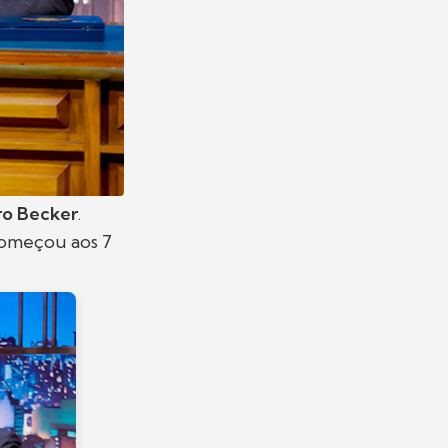
ro Becker
.
começou aos 7