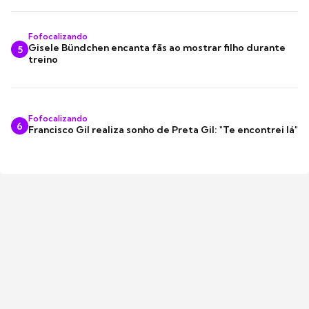
Fofocalizando
Gisele Bündchen encanta fãs ao mostrar filho durante
5
treino
Fofocalizando
6
Francisco Gil realiza sonho de Preta Gil: "Te encontrei lá"