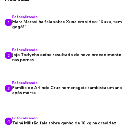
Fofocalizando
Mara Maravilha fala sobre Xuxa em vídeo: "Xuxu, tem
1
gogó?"
Fofocalizando
Jojo Todynho exibe resultado de novo procedimento
2
nas pernas
Fofocalizando
Família de Arlindo Cruz homenageia sambista um ano
3
após morte
Fofocalizando
4
Tainá Militão fala sobre ganho de 10 kg na gravidez