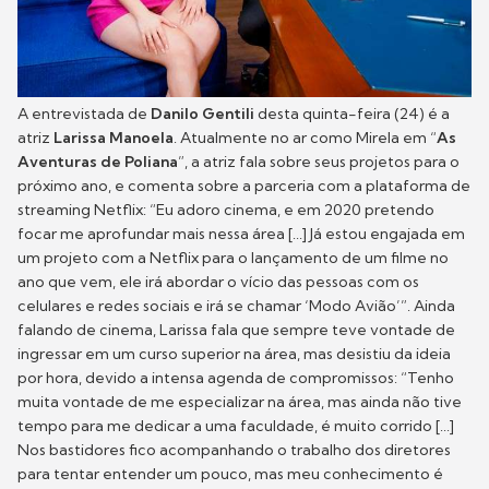
A entrevistada de
Danilo Gentili
desta quinta-feira (24) é a
atriz
Larissa Manoela
. Atualmente no ar como Mirela em “
As
Aventuras de Poliana
”, a atriz fala sobre seus projetos para o
próximo ano, e comenta sobre a parceria com a plataforma de
streaming Netflix: “Eu adoro cinema, e em 2020 pretendo
focar me aprofundar mais nessa área [...] Já estou engajada em
um projeto com a Netflix para o lançamento de um filme no
ano que vem, ele irá abordar o vício das pessoas com os
celulares e redes sociais e irá se chamar ‘Modo Avião’”. Ainda
falando de cinema, Larissa fala que sempre teve vontade de
ingressar em um curso superior na área, mas desistiu da ideia
por hora, devido a intensa agenda de compromissos: “Tenho
muita vontade de me especializar na área, mas ainda não tive
tempo para me dedicar a uma faculdade, é muito corrido [...]
Nos bastidores fico acompanhando o trabalho dos diretores
para tentar entender um pouco, mas meu conhecimento é