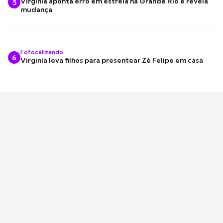
Virginia aponta erro em estreia na Grande Rio e revela
5
mudança
Fofocalizando
6
Virginia leva filhos para presentear Zé Felipe em casa