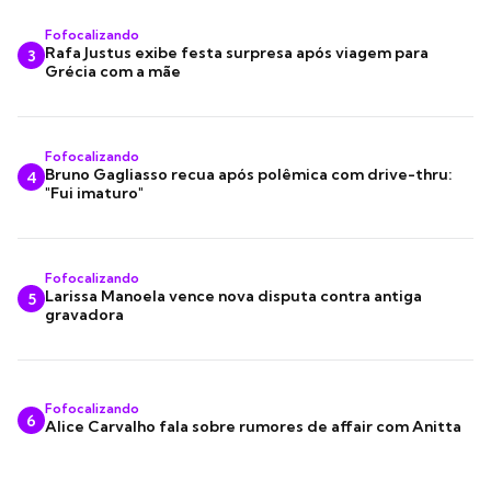
Fofocalizando
Rafa Justus exibe festa surpresa após viagem para
3
Grécia com a mãe
Fofocalizando
Bruno Gagliasso recua após polêmica com drive-thru:
4
"Fui imaturo"
Fofocalizando
Larissa Manoela vence nova disputa contra antiga
5
gravadora
Fofocalizando
6
Alice Carvalho fala sobre rumores de affair com Anitta