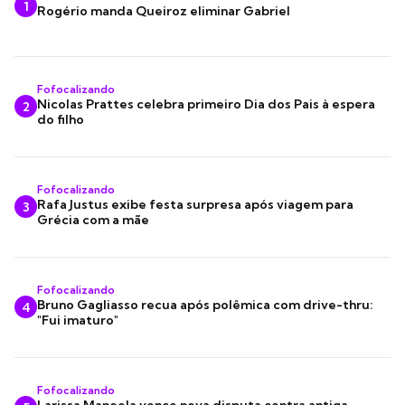
1
Rogério manda Queiroz eliminar Gabriel
Fofocalizando
Nicolas Prattes celebra primeiro Dia dos Pais à espera
2
do filho
Fofocalizando
Rafa Justus exibe festa surpresa após viagem para
3
Grécia com a mãe
Fofocalizando
Bruno Gagliasso recua após polêmica com drive-thru:
4
"Fui imaturo"
Fofocalizando
Larissa Manoela vence nova disputa contra antiga