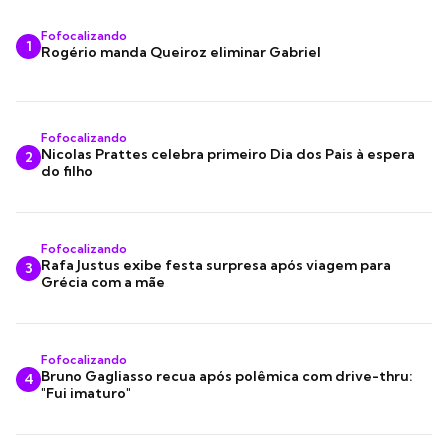
Fofocalizando
1
Rogério manda Queiroz eliminar Gabriel
Fofocalizando
Nicolas Prattes celebra primeiro Dia dos Pais à espera
2
do filho
Fofocalizando
Rafa Justus exibe festa surpresa após viagem para
3
Grécia com a mãe
Fofocalizando
Bruno Gagliasso recua após polêmica com drive-thru:
4
"Fui imaturo"