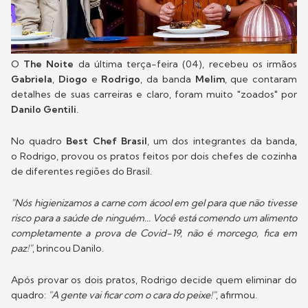
O
The Noite
da última terça-feira (04), recebeu os irmãos
Gabriela
,
Diogo
e
Rodrigo
, da banda
Melim
, que contaram
detalhes de suas carreiras e claro, foram muito "zoados" por
Danilo Gentili
.
No quadro
Best Chef Brasil
, um dos integrantes da banda,
o Rodrigo, provou os pratos feitos por dois chefes de cozinha
de diferentes regiões do Brasil.
"Nós higienizamos a carne com ácool em gel para que não tivesse
risco para a saúde de ninguém... Você está comendo um alimento
completamente a prova de Covid-19, não é morcego, fica em
paz!"
, brincou Danilo.
Após provar os dois pratos, Rodrigo decide quem eliminar do
quadro:
"A gente vai ficar com o cara do peixe!"
, afirmou.