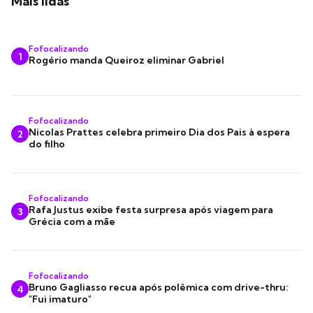
Mais lidas
Fofocalizando
1
Rogério manda Queiroz eliminar Gabriel
Fofocalizando
Nicolas Prattes celebra primeiro Dia dos Pais à espera
2
do filho
Fofocalizando
Rafa Justus exibe festa surpresa após viagem para
3
Grécia com a mãe
Fofocalizando
Bruno Gagliasso recua após polêmica com drive-thru:
4
"Fui imaturo"