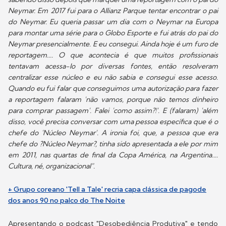
Neymar. Em 2017 fui para o Allianz Parque tentar encontrar o pai
do Neymar. Eu queria passar um dia com o Neymar na Europa
para montar uma série para o Globo Esporte e fui atrás do pai do
Neymar presencialmente. E eu consegui. Ainda hoje é um furo de
reportagem.... O que acontecia é que muitos profissionais
tentavam acessa-lo por diversas fontes, então resolveram
centralizar esse núcleo e eu não sabia e consegui esse acesso.
Quando eu fui falar que conseguimos uma autorização para fazer
a reportagem falaram 'não vamos, porque não temos dinheiro
para comprar passagem'. Falei 'como assim?!'. E (falaram) 'além
disso, você precisa conversar com uma pessoa específica que é o
chefe do 'Núcleo Neymar'. A ironia foi, que, a pessoa que era
chefe do ?Núcleo Neymar?, tinha sido apresentada a ele por mim
em 2011, nas quartas de final da Copa América, na Argentina....
Cultura, né, organizacional".
+ Grupo coreano 'Tell a Tale' recria capa clássica de pagode
dos anos 90 no palco do The Noite
Apresentando o podcast "Desobediência Produtiva" e tendo