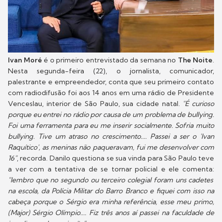
Ivan Moré
é o primeiro entrevistado da semana no
The Noite
.
Nesta segunda-feira (22), o jornalista, comunicador,
palestrante e empreendedor, conta que seu primeiro contato
com radiodifusão foi aos 14 anos em uma rádio de Presidente
Venceslau, interior de São Paulo, sua cidade natal.
"É curioso
porque eu entrei no rádio por causa de um problema de bullying.
Foi uma ferramenta para eu me inserir socialmente. Sofria muito
bullying. Tive um atraso no crescimento.... Passei a ser o 'Ivan
Raquítico', as meninas não paqueravam, fui me desenvolver com
16"
, recorda. Danilo questiona se sua vinda para São Paulo teve
a ver com a tentativa de se tornar policial e ele comenta:
"lembro que no segundo ou terceiro colegial foram uns cadetes
na escola, da Polícia Militar do Barro Branco e fiquei com isso na
cabeça porque o Sérgio era minha referência, esse meu primo,
(Major) Sérgio Olímpio.... Fiz três anos aí passei na faculdade de