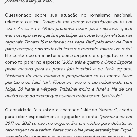
jornalismo e larguei mão".
Questionado sobre sua atuação no jornalismo nacional,
relembra o início:
"antes de me formar na faculdade eu fiz um
teste. Antes a TV Globo promovia testes para selecionar quem
eram os repórteres que iam participar da cobertura jornalística, nas
regionais. Tinham 15 inscritos e uma vaga. Pedi pelo amor de Deus
para participar, pois ainda não tinha me formado, faltava um mês"
.
Ele conta que uma história contada por ele o projetou e fala
como foi parar no esporte:
"2002, três e quatro o Globo Esporte
pedia matéria para as praças (do interior) e eu fazia esporte.
Gostaram do meu trabalho e perguntaram se eu topava fazer
plantão e eu falei "ok". Fiquei um ano e meio trabalhando sem
folga. Só Natal e véspera. Trabalhei muito e furei a fila de uns
quatro caras do interior que queriam trabalhar em São Paulo"
.
O convidado fala sobre o chamado "Núcleo Neymar", criado
para cobrir especialmente o jogador e conta
: "passou a ter em
2017 ou 2018 se não me engano. Era um núcleo para debater as
reportagens que seriam feitas com o Neymar, estratégicas. Fiquei
sabendo disso depois que marquei uma reportagem com o pai do