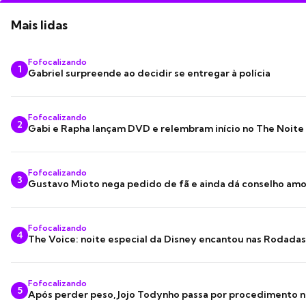
Mais lidas
Fofocalizando
1
Gabriel surpreende ao decidir se entregar à polícia
Fofocalizando
2
Gabi e Rapha lançam DVD e relembram início no The Noite
Fofocalizando
3
Gustavo Mioto nega pedido de fã e ainda dá conselho am
Fofocalizando
4
The Voice: noite especial da Disney encantou nas Rodada
Fofocalizando
5
Após perder peso, Jojo Todynho passa por procedimento n