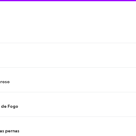
oroso
s de Fogo
as pernas