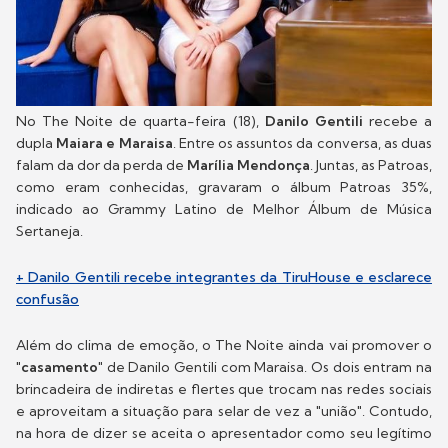
No The Noite de quarta-feira (18),
Danilo Gentili
recebe a
dupla
Maiara e Maraisa
. Entre os assuntos da conversa, as duas
falam da dor da perda de
Marília Mendonça
. Juntas, as Patroas,
como eram conhecidas, gravaram o álbum Patroas 35%,
indicado ao Grammy Latino de Melhor Álbum de Música
Sertaneja.
+ Danilo Gentili recebe integrantes da TiruHouse e esclarece
confusão
Além do clima de emoção, o The Noite ainda vai promover o
"
casamento
" de Danilo Gentili com Maraisa. Os dois entram na
brincadeira de indiretas e flertes que trocam nas redes sociais
e aproveitam a situação para selar de vez a "união". Contudo,
na hora de dizer se aceita o apresentador como seu legítimo