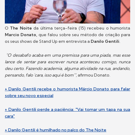
O
The Noite
da última terça-feira (15) recebeu o humorista
Marcio Donato,
que falou sobre seu método de criação para
os seus shows de Stand Up em entrevista a
Danilo Gentili
.
"O desabafo acaba em uma premissa para uma piada, mas esse
lance de sentar para escrever nunca aconteceu comigo, nunca
deu certo. Fazendo academia, alguma atividade na rua, andando,
pensando, falo 'cara, isso aqui é bom'",
afirmou Donato.
+ Danilo Gentili recebe o humorista Márcio Donato para falar
sobre seu novo especial
+ Danilo Gentili perde a paciência: "Vai tomar um tapa na sua
cara"
+ Danilo Gentili é humilhado no palco do The Noite