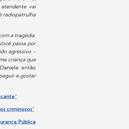
 atendente vai
é radiopatrulha
com a tragédia.
Você passa por
do agressivo -
uma criança que
 Daniele então
eguir e gostar
icante"
 os criminosos"
gurança Pública