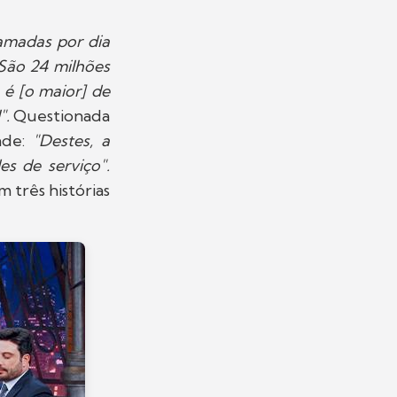
amadas por dia
 São 24 milhões
 é [o maior] de
".
Questionada
de:
"Destes, a
s de serviço".
 três histórias