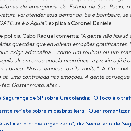
lefones de emergência do Estado de São Paulo, o
viatura vai atender essa demanda. Se é bombeiro, se 
 GATE, se é o Águia"
, explica a Coronel Daniele.
e polícia, Cabo Raquel comenta:
"A gente não lida só 
árias questões que envolvem emoções gratificantes. 
que exige adrenalina - como um roubou ou um mari
aquilo ali, encerrou aquela ocorrência, a próxima já é 
m abraço. Nossa emoção oscila muito"
. A Coronel
o dá uma controlada nas emoções. A gente consegue s
faz. Gostar muito, aliás".
e Segurança de SP sobre Cracolândia: "O foco é o traf
rrite reflete sobre mídia brasileira: "Quer romantizar
é asfixiar o crime organizado", diz Secretário de Se