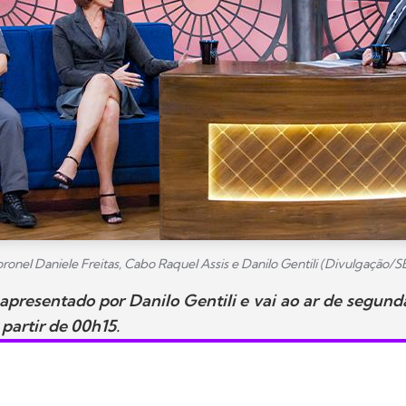
ronel Daniele Freitas, Cabo Raquel Assis e Danilo Gentili (Divulgação/S
apresentado por Danilo Gentili e vai ao ar de segunda
 partir de 00h15.