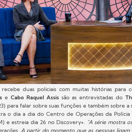
recebe duas policiais com muitas histórias para 
s
e
Cabo Raquel Assis
são as entrevistadas do
Th
23) para falar sobre suas funções e também sobre a s
tra o dia a dia do Centro de Operações da Polícia 
 e estreia dia 26 no Discovery+
. "A série mostra o
rações. A partir do momento que as pessoas ligam p