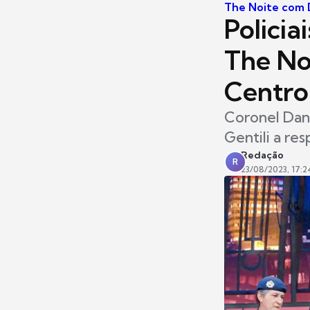
The Noite com D
Policia
The No
Centro
Coronel Dani
Gentili a re
Redação
R
23/08/2023, 17:2