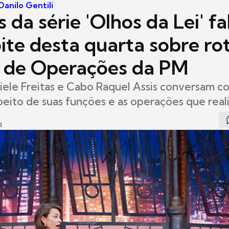
anilo Gentili
is da série 'Olhos da Lei' f
ite desta quarta sobre ro
 de Operações da PM
ele Freitas e Cabo Raquel Assis conversam c
speito de suas funções e as operações que rea
4