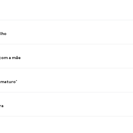
ilho
 com a mãe
 imaturo"
ra