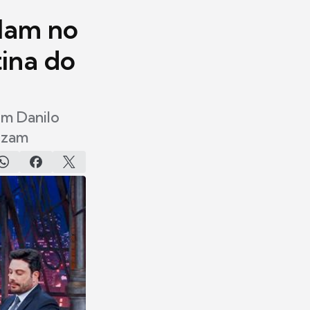
alam no
tina do
om Danilo
lizam