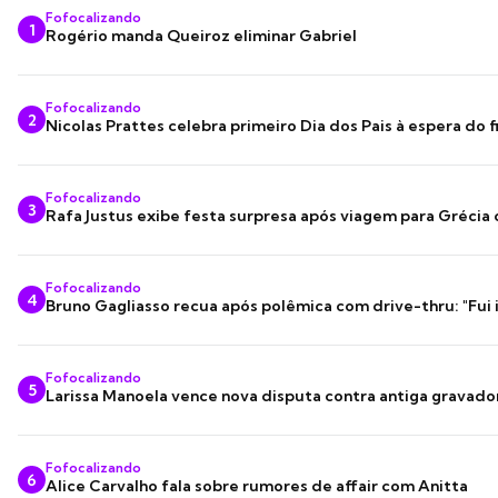
Fofocalizando
1
Rogério manda Queiroz eliminar Gabriel
Fofocalizando
2
Nicolas Prattes celebra primeiro Dia dos Pais à espera do f
Fofocalizando
3
Rafa Justus exibe festa surpresa após viagem para Grécia
Fofocalizando
4
Bruno Gagliasso recua após polêmica com drive-thru: "Fui
Fofocalizando
5
Larissa Manoela vence nova disputa contra antiga gravado
Fofocalizando
6
Alice Carvalho fala sobre rumores de affair com Anitta