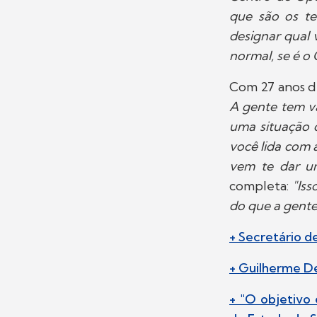
que são os te
designar qual 
normal, se é o
Com 27 anos d
A gente tem v
uma situação 
você lida com 
vem te dar u
completa:
"Iss
do que a gente 
+ Secretário d
+ Guilherme De
+ "O objetivo 