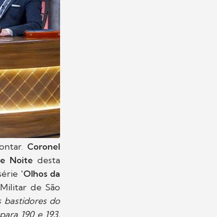
contar.
Coronel
e Noite
desta
érie '
Olhos da
Militar de São
s bastidores do
ara 190 e 193,