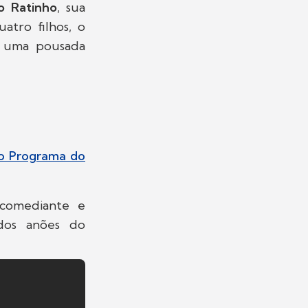
o Ratinho
, sua
atro filhos, o
m uma pousada
do Programa do
 comediante e
dos anões do