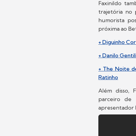
Faxinildo tam
trajetória no
humorista po
próxima ao Bet
+ Diguinho Co
+ Danilo Gentil
+ The Noite d
Ratinho
Além disso, 
parceiro de
apresentador R