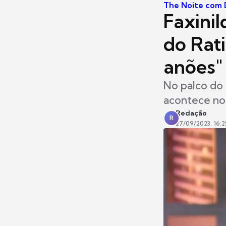
The Noite com D
Faxini
do Rati
anões"
No palco do 
acontece no
Redação
R
27/09/2023, 16:2