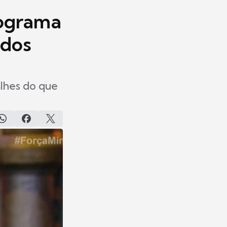
rograma
 dos
alhes do que