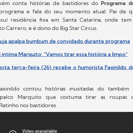
bém conta histórias de bastidores do
Programa d
 programa e fala do seu momento atual. Pai de qu
ssuí residência fixa em Santa Catarina, onde te
o Carrero, e é dono do Big Star Circus.
ruja apalpa bumbum de convidado durante programa
i intima Marquito: "Vamos tirar essa história a limpo"
esta terça-feira (26) recebe o humorista Faxinildo 
Faxinildo contou histórias inusitadas do também
 palco Marquito que costuma tirar as roupas 
atinho nos bastidores.