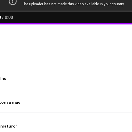
ilho
 com a mãe
 imaturo"