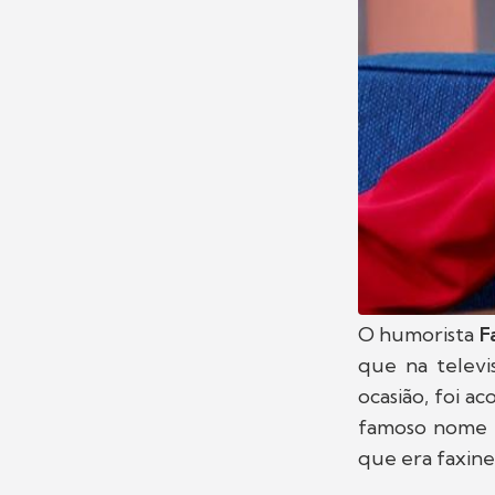
O humorista
F
que na televi
ocasião, foi a
famoso nome F
que era faxine