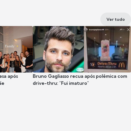
Ver tudo
esa após
Bruno Gagliasso recua após polêmica com
ãe
drive-thru: "Fui imaturo"