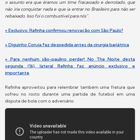
o assunto era que éramos um time fracassado e derrotado, que
não iria conquistar nada e que ia entrar no Brasileiro para não ser
rebaixado. Isso foi o combustível para nós".
+ Exclusivo: Rafinha confirmou renovação com São Paulo?
+ Diguinho Coruja faz despedida antes da cirurgia bariátrica
+ Para nenhum são-paulino perder! No The Noite desta
segunda (16), lateral Rafinha faz anúncio exclusivo e
importante
Rafinha aproveitou para relembrar também uma fratura que
sofreu no rosto durante uma partida de futebol em uma
disputa de bola com o adversário.