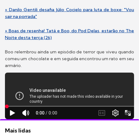
+ Danilo Gentili desafia Júlio Cocielo para luta de boxe: "Vou
sair na porrada"
+ Boas de resenha! Tatá e Boo, do Pod Delas, estarão no The
Noite desta terça (26)
Boo relembrou ainda um episódio de terror que viveu quando
comeu um chocolate e em seguida encontrou um rato em seu
armário.
Mais lidas