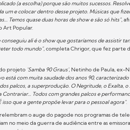
licado (a escolha) porque são muitos sucessos. Resol
a um e colocar dentro desse projeto. Músicas que fiz
as... Temos quase duas horas de show e são só hits"
, a
o Art Popular.
 conseguiu ali é o show que gostaríamos de assistir 
reter todo mundo"
, completa Chrigor, que fez parte 
 do projeto
'Samba 90 Graus'
, Netinho de Paula, ex-Ne
vo está com muita saudade dos anos 90, caracterizado
dos palcos, a superprodução. O Negritude, o Exalta, o 
a Contrariar... Todos com grandes palcos e performan
É isso que a gente propõe levar para o pessoal agora"
.
s relembram o auge do pagode nos programas de tele
iam no meio da guerra de audiência entre as emissora