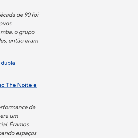
écada de 90 foi
novos
amba, o grupo
es, então eram
 dupla
no The Noite e
performance de
 era um
cial. Éramos
upando espaços