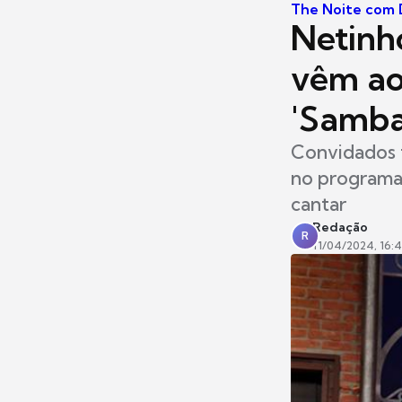
The Noite com D
Netinh
vêm ao
'Samba
Convidados 
no programa 
cantar
Redação
R
11/04/2024, 16: