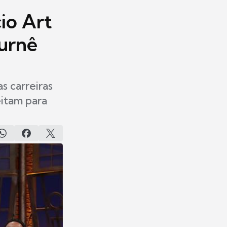
io Art
turnê
 carreiras
eitam para