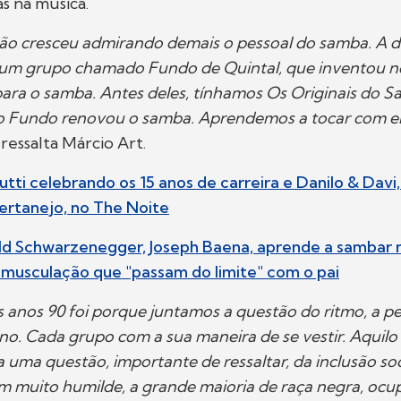
s na música.
ão cresceu admirando demais o pessoal do samba. A d
um grupo chamado Fundo de Quintal, que inventou 
ara o samba. Antes deles, tínhamos Os Originais do S
o Fundo renovou o samba. Aprendemos a tocar com el
, ressalta Márcio Art.
utti celebrando os 15 anos de carreira e Danilo & Davi,
ertanejo, no The Noite
old Schwarzenegger, Joseph Baena, aprende a sambar 
e musculação que "passam do limite" com o pai
 anos 90 foi porque juntamos a questão do ritmo, a 
rino. Cada grupo com a sua maneira de se vestir. Aquilo
a uma questão, importante de ressaltar, da inclusão so
m muito humilde, a grande maioria de raça negra, oc