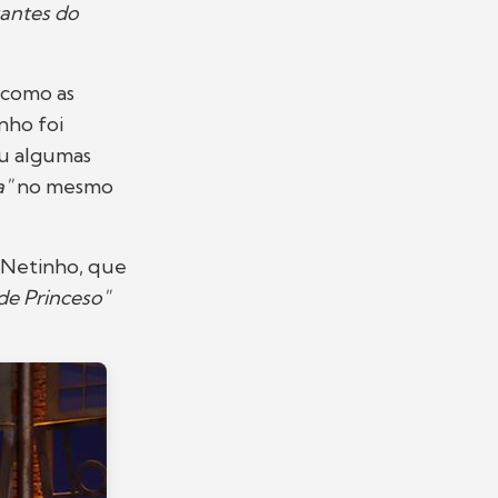
antes do
 como as
nho foi
 algumas
a"
no mesmo
a Netinho, que
de Princeso"