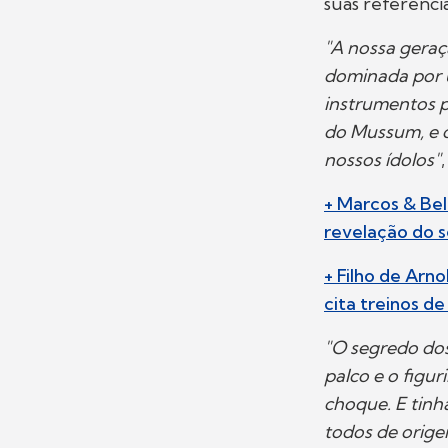
suas referência
"A nossa geraç
dominada por 
instrumentos p
do Mussum, e 
nossos ídolos"
+ Marcos & Bel
revelação do s
+ Filho de Arn
cita treinos d
"O segredo dos
palco e o figu
choque. E tinh
todos de orige