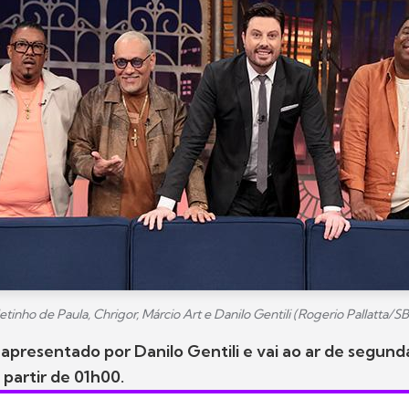
etinho de Paula, Chrigor, Márcio Art e Danilo Gentili (Rogerio Pallatta/SB
apresentado por Danilo Gentili e vai ao ar de segunda
 partir de 01h00.