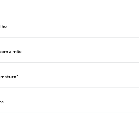
ilho
 com a mãe
 imaturo"
ra