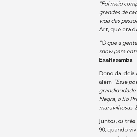
"Foi meio comp
grandes de cad
vida das pesso
Art, que era d
"O que a gente
show para ent
Exaltasamba
.
Dono da ideia
além.
"Esse po
grandiosidade 
Negra, o Só Pr
maravilhosas. 
Juntos, os trê
90, quando viv