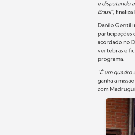
e disputando 
Brasil"
, finaliz
Danilo Gentili
participações 
acordado no D
vertebras e fi
programa.
"É um quadro qu
ganha a missã
com Madrugui