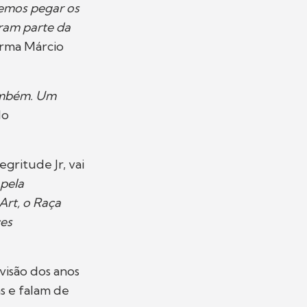
vemos pegar os
eram parte da
firma Márcio
também. Um
do
gritude Jr, vai
 pela
Art, o Raça
ces
visão dos anos
s e falam de