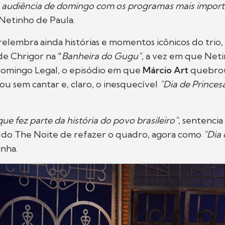
a audiência de domingo com os programas mais import
a Netinho de Paula.
 relembra ainda histórias e momentos icônicos do trio,
de Chrigor na "
Banheira do Gugu"
, a vez em que Neti
omingo Legal, o episódio em que
Márcio Art
quebrou
cou sem cantar e, claro, o inesquecível
"Dia de Princes
e fez parte da história do povo brasileiro"
, sentenci
o do The Noite de refazer o quadro, agora como
"Dia 
nha.