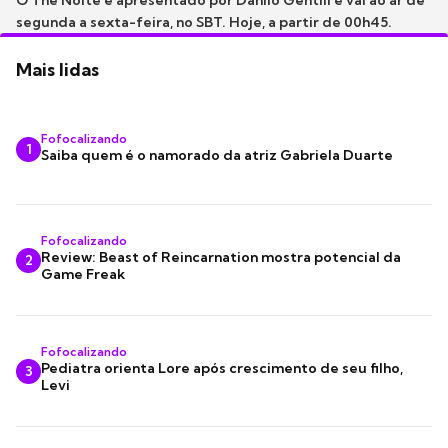
O The Noite é apresentado por Danilo Gentili e vai ao ar de
segunda a sexta-feira, no SBT. Hoje, a partir de 00h45.
Mais lidas
Fofocalizando
1
Saiba quem é o namorado da atriz Gabriela Duarte
Fofocalizando
Review: Beast of Reincarnation mostra potencial da
2
Game Freak
Fofocalizando
Pediatra orienta Lore após crescimento de seu filho,
3
Levi