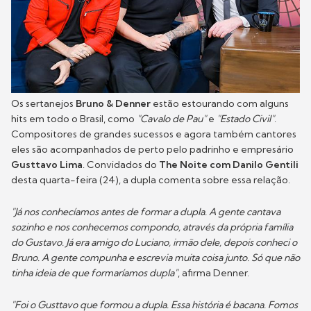
Os sertanejos
Bruno & Denner
estão estourando com alguns
hits em todo o Brasil, como
"Cavalo de Pau"
e
"Estado Civil"
.
Compositores de grandes sucessos e agora também cantores
eles são acompanhados de perto pelo padrinho e empresário
Gusttavo Lima
. Convidados do
The Noite
com Danilo Gentili
desta quarta-feira (24), a dupla comenta sobre essa relação.
"Já nos conhecíamos antes de formar a dupla. A gente cantava
sozinho e nos conhecemos compondo, através da própria família
do Gustavo. Já era amigo do Luciano, irmão dele, depois conheci o
Bruno. A gente compunha e escrevia muita coisa junto. Só que não
tinha ideia de que formaríamos dupla"
, afirma Denner.
"Foi o Gusttavo que formou a dupla. Essa história é bacana. Fomos