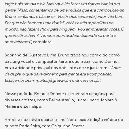
jogar bola um dia e ele falou que iria fazer um frango caipira pra
gente. Nisso, comentamos de uma música que era composição do
Bruno, cantamos e ele disse: 'Vocês dois cantando juntos vão bem.
Por que não formam uma dupla? Vocês estão aí perdidos no
mundo, não fazem show para ninguém. Vou empresariar vocês. O
que vocês acham?' Vimos a oportunidade batendo na porta e
aproveitamos"
, completa.
Sobrinho de Gusttavo Lima, Bruno trabalhou com o tio como
backing vocal e compositor, tarefa que, assim como Denner,
era a atividade principal dos dois antes de se juntarem.
"Antes
da dupla, o que dava dinheiro para gente era a composição.
Estávamos bem, muitos já gravavam músicas nossas"
.
Nesse período, Bruno e Denner escreveram canções para
diversos artistas, como Felipe Araújo, Lucas Lucco, Maiara &
Maraisa e Zé Felipe.
E mais: ainda nesta quarta o The Noite exibe edição inédita do
quadro Roda Solta, com Chiquinho Scarpa.