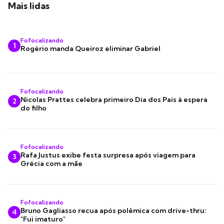
Mais lidas
Fofocalizando
1
Rogério manda Queiroz eliminar Gabriel
Fofocalizando
Nicolas Prattes celebra primeiro Dia dos Pais à espera
2
do filho
Fofocalizando
Rafa Justus exibe festa surpresa após viagem para
3
Grécia com a mãe
Fofocalizando
Bruno Gagliasso recua após polêmica com drive-thru:
4
"Fui imaturo"