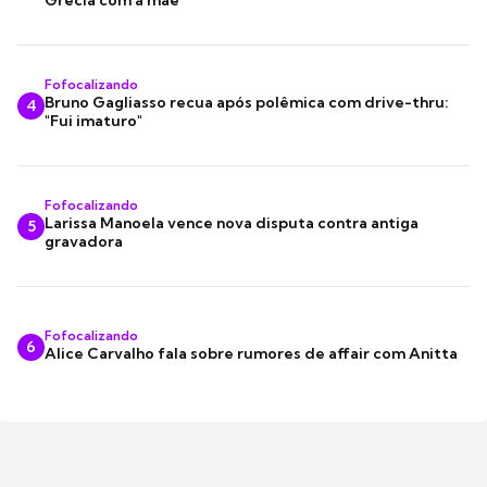
Grécia com a mãe
Fofocalizando
Bruno Gagliasso recua após polêmica com drive-thru:
4
"Fui imaturo"
Fofocalizando
Larissa Manoela vence nova disputa contra antiga
5
gravadora
Fofocalizando
6
Alice Carvalho fala sobre rumores de affair com Anitta