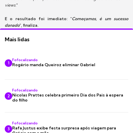
views
."
E o resultado foi imediato: "
Começamos, é um sucesso
danado
", finaliza.
Mais lidas
Fofocalizando
1
Rogério manda Queiroz eliminar Gabriel
Fofocalizando
Nicolas Prattes celebra primeiro Dia dos Pais à espera
2
do filho
Fofocalizando
Rafa Justus exibe festa surpresa após viagem para
3