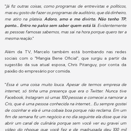
"
Já fiz outras coisas, como programas de entrevistas e políticos,
mas eu gosto de fazer os programas de auditório, que dá dinheiro,
me atiro na plateia.
Adoro, amo e me divirto. Não tenho TP,
ponto... Entro no palco sem saber quem está lá
. Evidentemente
as pessoas famosas sabemos, mas sai na hora porque quero ter a
mesma reação.
"
Além da TV, Marcelo também está bombando nas redes
sociais com o "Mangia Bene Oficial", que surgiu a partir da
sugestão da sua atual esposa, Chris Pitanguy, por conta da
paixão do empresário por comida.
"
Essa é uma coisa muito louca. Apesar de termos empresa de
internet, só tinha uma presença que era o Twitter. Nunca tive
Facebook, Instagram só umas 100 pessoas e comecei a namorar a
Cris, que é uma pessoa conhecida na internet... Eu sempre gostei
de cozinhar e ela é uma cobaia boa porque não reclama. Em um
fim de semana fiz um negócio e no dia seguinte ela disse que iria
abrir um canal de culinária porque sem você ver eu gravei um
vídeo do nhoque que você fez e de madrugada deu 100 mil