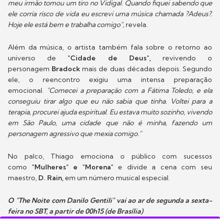
meu irmão tomou um tiro no Vidigal. Quando fiquei sabendo que
ele corria risco de vida eu escrevi uma música chamada ?Adeus?.
Hoje ele está bem e trabalha comigo",
revela.
Além da música, o artista também fala sobre o retorno ao
universo de
"Cidade de Deus",
revivendo o
personagem
Bradock
mais de duas décadas depois. Segundo
ele, o reencontro exigiu uma intensa preparação
emocional.
"Comecei a preparação com a Fátima Toledo, e ela
conseguiu tirar algo que eu não sabia que tinha. Voltei para a
terapia, procurei ajuda espiritual. Eu estava muito sozinho, vivendo
em São Paulo, uma cidade que não é minha, fazendo um
personagem agressivo que mexia comigo."
No palco, Thiago emociona o público com sucessos
como
"Mulheres" e "Morena"
e divide a cena com seu
maestro,
D. Rain,
em um número musical especial.
O "The Noite com Danilo Gentili" vai ao ar de segunda a sexta-
feira no SBT, a partir de 00h15 (de Brasília)