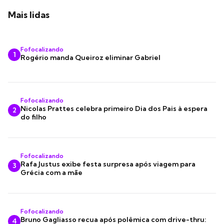
Mais lidas
Fofocalizando
1
Rogério manda Queiroz eliminar Gabriel
Fofocalizando
Nicolas Prattes celebra primeiro Dia dos Pais à espera
2
do filho
Fofocalizando
Rafa Justus exibe festa surpresa após viagem para
3
Grécia com a mãe
Fofocalizando
Bruno Gagliasso recua após polêmica com drive-thru:
4