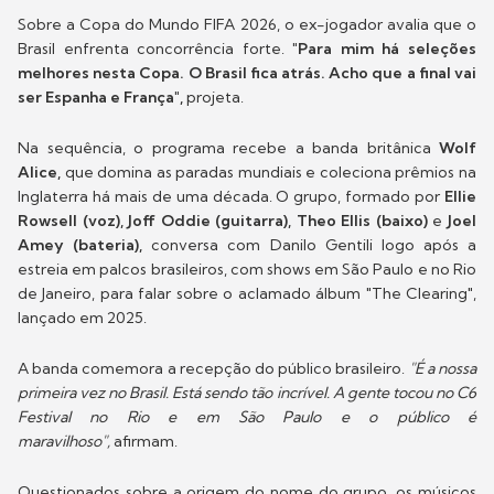
Sobre a Copa do Mundo FIFA 2026, o ex-jogador avalia que o
Brasil enfrenta concorrência forte.
"Para mim há seleções
melhores nesta Copa. O Brasil fica atrás. Acho que a final vai
ser Espanha e França",
projeta.
Na sequência, o programa recebe a banda britânica
Wolf
Alice,
que domina as paradas mundiais e coleciona prêmios na
Inglaterra há mais de uma década. O grupo, formado por
Ellie
Rowsell (voz), Joff Oddie (guitarra), Theo Ellis (baixo)
e
Joel
Amey (bateria),
conversa com Danilo Gentili logo após a
estreia em palcos brasileiros, com shows em São Paulo e no Rio
de Janeiro, para falar sobre o aclamado álbum "The Clearing",
lançado em 2025.
A banda comemora a recepção do público brasileiro.
"É a nossa
primeira vez no Brasil. Está sendo tão incrível. A gente tocou no C6
Festival no Rio e em São Paulo e o público é
maravilhoso",
afirmam.
Questionados sobre a origem do nome do grupo, os músicos