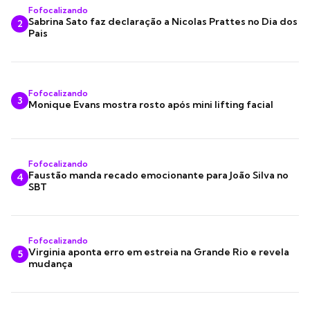
Fofocalizando
Sabrina Sato faz declaração a Nicolas Prattes no Dia dos
2
Pais
Fofocalizando
3
Monique Evans mostra rosto após mini lifting facial
Fofocalizando
Faustão manda recado emocionante para João Silva no
4
SBT
Fofocalizando
Virginia aponta erro em estreia na Grande Rio e revela
5
mudança