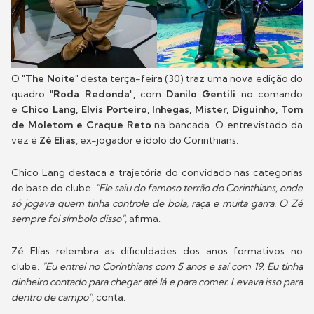
O
"The Noite"
desta terça-feira (30) traz uma nova edição do
quadro
"Roda Redonda",
com
Danilo Gentili
no comando
e
Chico Lang, Elvis Porteiro, Inhegas, Mister, Diguinho, Tom
de Moletom e Craque Reto
na bancada. O entrevistado da
vez é
Zé Elias
, ex-jogador e ídolo do Corinthians.
Chico Lang destaca a trajetória do convidado nas categorias
de base do clube.
"Ele saiu do famoso terrão do Corinthians, onde
só jogava quem tinha controle de bola, raça e muita garra. O Zé
sempre foi símbolo disso",
afirma.
Zé Elias relembra as dificuldades dos anos formativos no
clube.
"Eu entrei no Corinthians com 5 anos e saí com 19. Eu tinha
dinheiro contado para chegar até lá e para comer. Levava isso para
dentro de campo",
conta.