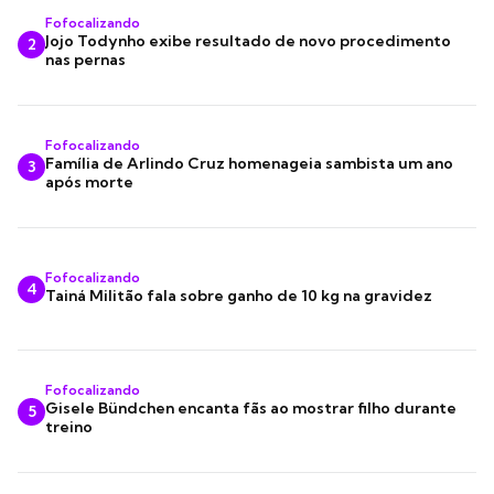
Fofocalizando
Jojo Todynho exibe resultado de novo procedimento
2
nas pernas
Fofocalizando
Família de Arlindo Cruz homenageia sambista um ano
3
após morte
Fofocalizando
4
Tainá Militão fala sobre ganho de 10 kg na gravidez
Fofocalizando
Gisele Bündchen encanta fãs ao mostrar filho durante
5
treino