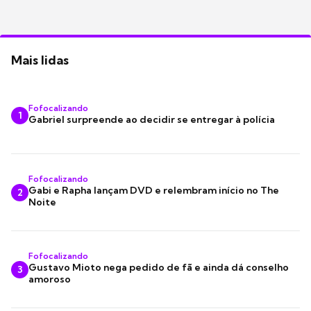
Mais lidas
Fofocalizando
1
Gabriel surpreende ao decidir se entregar à polícia
Fofocalizando
Gabi e Rapha lançam DVD e relembram início no The
2
Noite
Fofocalizando
Gustavo Mioto nega pedido de fã e ainda dá conselho
3
amoroso