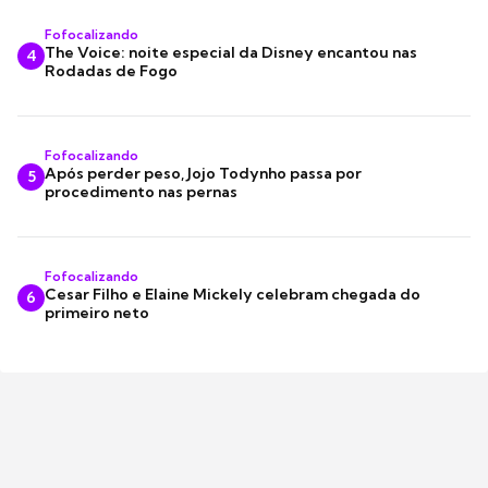
Fofocalizando
The Voice: noite especial da Disney encantou nas
4
Rodadas de Fogo
Fofocalizando
Após perder peso, Jojo Todynho passa por
5
procedimento nas pernas
Fofocalizando
Cesar Filho e Elaine Mickely celebram chegada do
6
primeiro neto