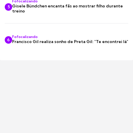
Fofocalizando
Gisele Bündchen encanta fãs ao mostrar filho durante
5
treino
Fofocalizando
6
Francisco Gil realiza sonho de Preta Gil: "Te encontrei lá"