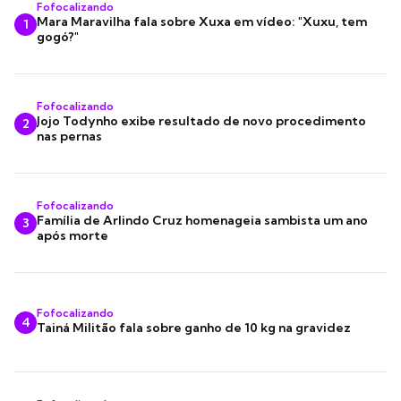
Fofocalizando
Mara Maravilha fala sobre Xuxa em vídeo: "Xuxu, tem
1
gogó?"
Fofocalizando
Jojo Todynho exibe resultado de novo procedimento
2
nas pernas
Fofocalizando
Família de Arlindo Cruz homenageia sambista um ano
3
após morte
Fofocalizando
4
Tainá Militão fala sobre ganho de 10 kg na gravidez