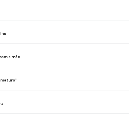
ilho
 com a mãe
 imaturo"
ra