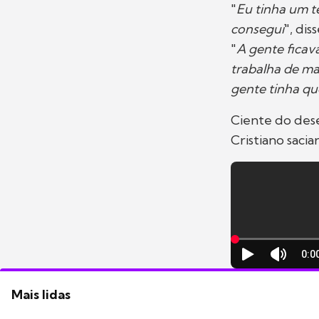
"
Eu tinha um te
consegui
", dis
"
A gente ficav
trabalha de ma
gente tinha qu
Ciente do des
Cristiano sacia
Mais lidas