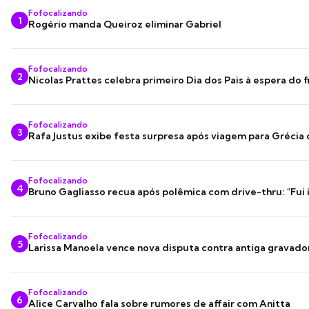
Fofocalizando
1
Rogério manda Queiroz eliminar Gabriel
Fofocalizando
2
Nicolas Prattes celebra primeiro Dia dos Pais à espera do f
Fofocalizando
3
Rafa Justus exibe festa surpresa após viagem para Grécia
Fofocalizando
4
Bruno Gagliasso recua após polêmica com drive-thru: "Fui
Fofocalizando
5
Larissa Manoela vence nova disputa contra antiga gravado
Fofocalizando
6
Alice Carvalho fala sobre rumores de affair com Anitta