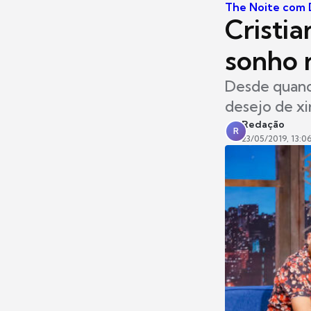
The Noite com D
Cristia
sonho 
Desde quando
desejo de xi
Redação
R
23/05/2019, 13:0