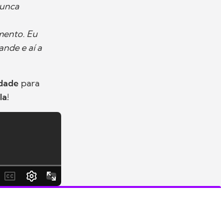
nunca
mento. Eu
nde e aí a
idade
para
la!