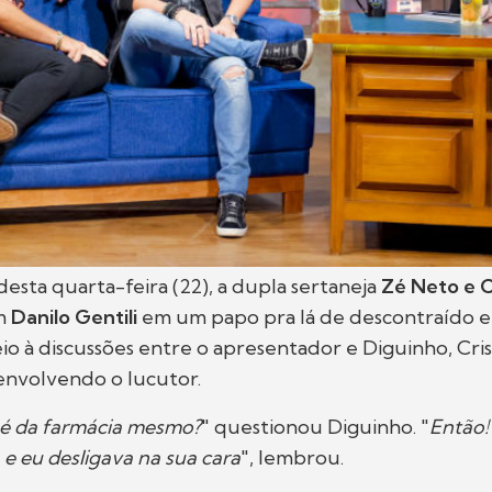
desta quarta-feira (22), a dupla sertaneja
Zé Neto e C
m
Danilo Gentili
em um papo pra lá de descontraído e
io à discussões entre o apresentador e Diguinho, Cri
envolvendo o lucutor.
 é da farmácia mesmo?
" questionou Diguinho. "
Então!
 eu desligava na sua cara
", lembrou.