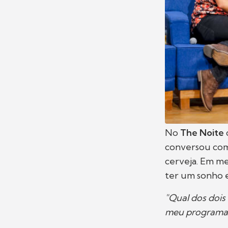
No
The Noite
conversou co
cerveja. Em me
ter um sonho 
"Qual dos dois
meu programa e