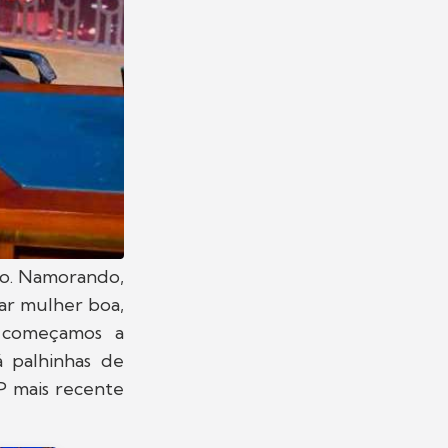
lho. Namorando,
mar mulher boa,
 começamos a
á palhinhas de
P mais recente