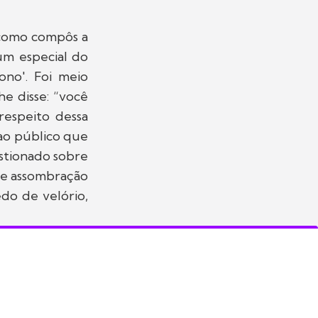
a como compôs a
 um especial do
ono'. Foi meio
he disse: “você
respeito dessa
 ao público que
estionado sobre
de assombração
do de velório,