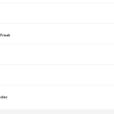
 Freak
edes