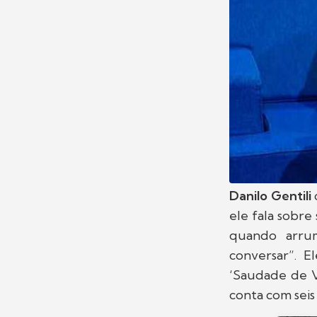
Danilo Gentili
ele fala sobre
quando arru
conversar”. E
‘Saudade de V
conta com seis