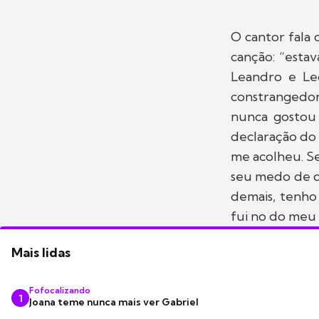
O cantor fala 
canção: “estav
Leandro e Leo
constrangedor,
nunca gostou 
declaração do 
me acolheu. Se
seu medo de d
demais, tenho
fui no do meu
Mais lidas
Fofocalizando
1
Joana teme nunca mais ver Gabriel