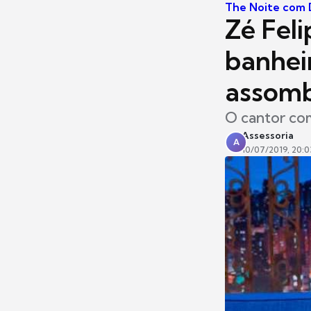
The Noite com D
Zé Fel
banhei
assomb
O cantor com
Assessoria
A
10/07/2019, 20:0