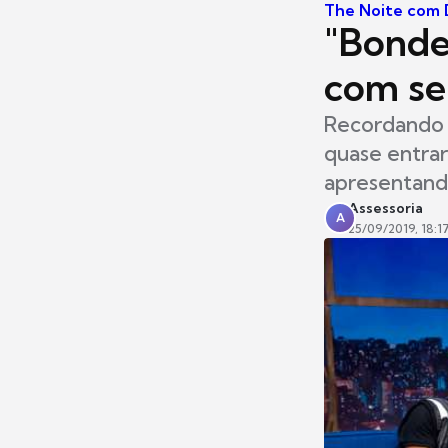
The Noite com D
"Bonde
com seu
Recordando 
quase entrar
apresentand
Assessoria
A
25/09/2019, 18:1