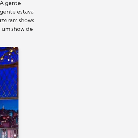
“A gente
 gente estava
 fizeram shows
r um show de