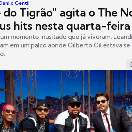
anilo Gentili
 do Tigrão" agita o The N
s hits nesta quarta-feira
um momento inusitado que já viveram, Leand
am em um palco aonde Gilberto Gil estava se
o.
7