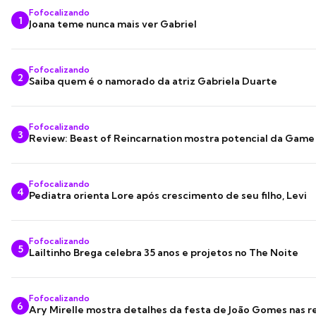
Fofocalizando
1
Joana teme nunca mais ver Gabriel
Fofocalizando
2
Saiba quem é o namorado da atriz Gabriela Duarte
Fofocalizando
3
Review: Beast of Reincarnation mostra potencial da Game
Fofocalizando
4
Pediatra orienta Lore após crescimento de seu filho, Levi
Fofocalizando
5
Lailtinho Brega celebra 35 anos e projetos no The Noite
Fofocalizando
6
Ary Mirelle mostra detalhes da festa de João Gomes nas r