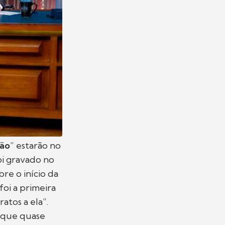
rão
” estarão no
oi gravado no
re o início da
oi a primeira
atos a ela”.
 que quase