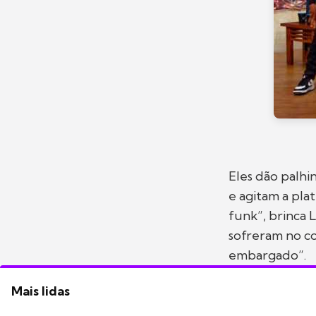
Eles dão palhi
e agitam a pla
funk”, brinca
sofreram no c
embargado”.
Mais lidas