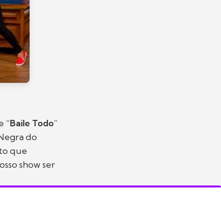
e “
Baile Todo
”
 Negra do
ito que
osso show ser