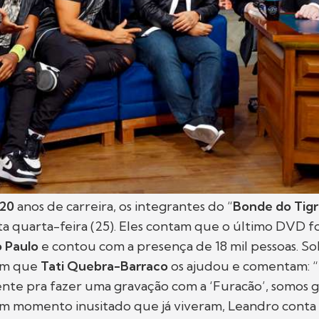
20
anos de carreira, os integrantes do “
Bonde do Tig
ta quarta-feira (25). Eles contam que o último DVD f
 Paulo
e contou com a presença de 18 mil pessoas. Sob
tam que
Tati Quebra-Barraco
os ajudou e comentam: “f
nte pra fazer uma gravação com a ‘Furacão’, somos gr
 momento inusitado que já viveram, Leandro conta