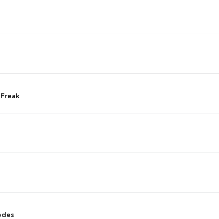
 Freak
edes