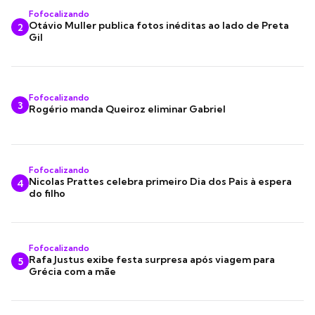
Fofocalizando
Otávio Muller publica fotos inéditas ao lado de Preta
2
Gil
Fofocalizando
3
Rogério manda Queiroz eliminar Gabriel
Fofocalizando
Nicolas Prattes celebra primeiro Dia dos Pais à espera
4
do filho
Fofocalizando
Rafa Justus exibe festa surpresa após viagem para
5
Grécia com a mãe