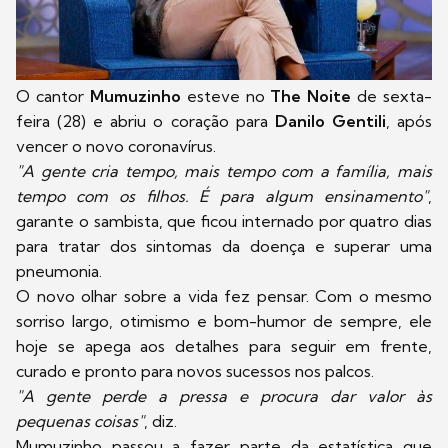
O cantor
Mumuzinho
esteve no
The Noite
de sexta-
feira (28) e abriu o coração para
Danilo Gentili
, após
vencer o novo coronavírus.
"A gente cria tempo, mais tempo com a família, mais
tempo com os filhos. É para algum ensinamento"
,
garante o sambista, que ficou internado por quatro dias
para tratar dos sintomas da doença e superar uma
pneumonia.
O novo olhar sobre a vida fez pensar. Com o mesmo
sorriso largo, otimismo e bom-humor de sempre, ele
hoje se apega aos detalhes para seguir em frente,
curado e pronto para novos sucessos nos palcos.
"A gente perde a pressa e procura dar valor às
pequenas coisas"
, diz.
Mumuzinho passou a fazer parte da estatística que