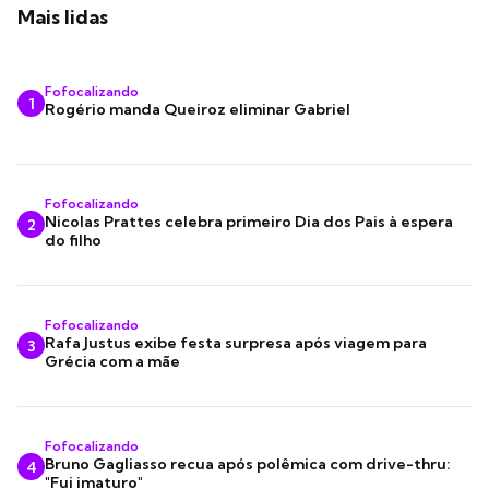
Mais lidas
Fofocalizando
1
Rogério manda Queiroz eliminar Gabriel
Fofocalizando
Nicolas Prattes celebra primeiro Dia dos Pais à espera
2
do filho
Fofocalizando
Rafa Justus exibe festa surpresa após viagem para
3
Grécia com a mãe
Fofocalizando
Bruno Gagliasso recua após polêmica com drive-thru:
4
"Fui imaturo"