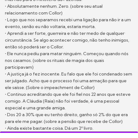
• Absolutamente nenhum. Zero. (sobre seu atual
relacionamento com Collor)
• Logo que nos separamos recebi uma ligação para não ir a um
evento, senão eu não voltaria, estaria morta.
• Aprendi a ser forte, guerreira e não ter medo de qualquer
circunstância. Se algo acontecer comigo, não tenho inimigos,
então só poderá ser o Collor.
• Ele nunca pediu para matar ninguém. Começou quando nós
nos casamos. (sobre os rituais de magia dos quais
participavam)
• A justiça já o fez inocente. Eu falo que ele foi condenado sem
ser julgado. Acho que o processo foi uma armação para que
ele saísse. (Sobre o impeachment de Collor)
• Continuo acreditando que ele foi fiel nos 22 anos que esteve
comigo. A Cláudia (Raia) não foi verdade, é uma pessoal
especial e uma grande amiga.
• Dos 20 a 30% que eu tenho direito, ganho só 2% do que era
para ele me pagar. (sobre a pensão que recebe de Collor)
• Ainda existe bastante coisa. Dá um 2º livro.