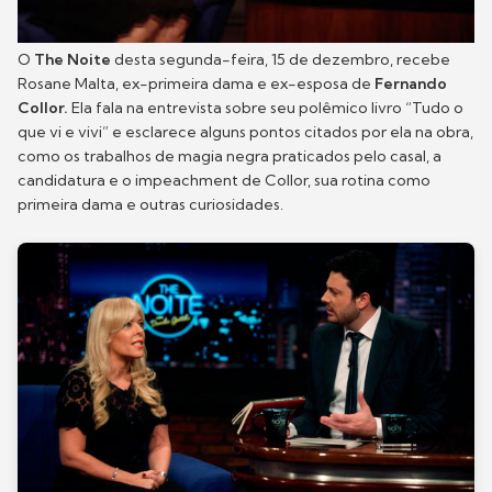
O
The Noite
desta segunda-feira, 15 de dezembro, recebe
Rosane Malta, ex-primeira dama e ex-esposa de
Fernando
Collor.
Ela fala na entrevista sobre seu polêmico livro “Tudo o
que vi e vivi” e esclarece alguns pontos citados por ela na obra,
como os trabalhos de magia negra praticados pelo casal, a
candidatura e o impeachment de Collor, sua rotina como
primeira dama e outras curiosidades.