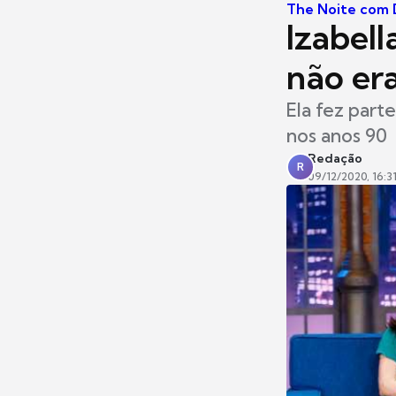
The Noite com D
Izabel
não er
Ela fez part
nos anos 90
Redação
R
09/12/2020, 16:3