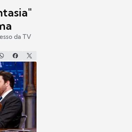
ntasia"
ama
cesso da TV