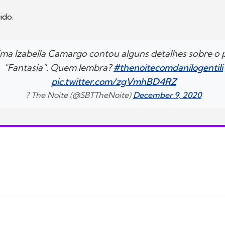
ido.
sima Izabella Camargo contou alguns detalhes sobre o
"Fantasia". Quem lembra?
#thenoitecomdanilogentili
pic.twitter.com/zgVmhBD4RZ
? The Noite (@SBTTheNoite)
December 9, 2020