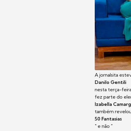
A jornalsita est
Danilo Gentili
nesta terça-feir
fez parte do ele
Izabella Camar
também revelou 
50 Fantasias
" e não "