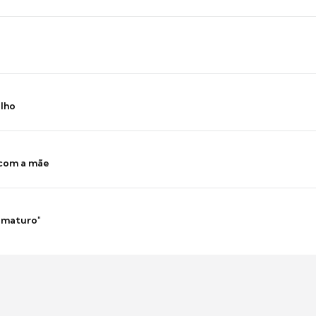
ilho
 com a mãe
 imaturo"