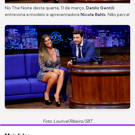
No The Noite desta quarta, 11 de março,
Danilo Gentili
entrevista a modelo e apresentadora
Nicole Bahls
. Não perca!
Foto: Lourival Ribeiro/SBT