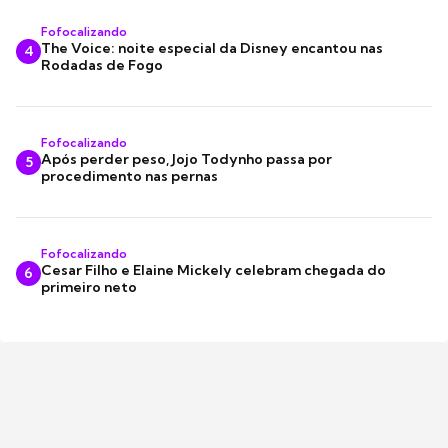
Fofocalizando
The Voice: noite especial da Disney encantou nas
4
Rodadas de Fogo
Fofocalizando
Após perder peso, Jojo Todynho passa por
5
procedimento nas pernas
Fofocalizando
Cesar Filho e Elaine Mickely celebram chegada do
6
primeiro neto