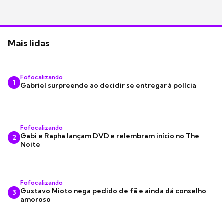
Mais lidas
Fofocalizando
1
Gabriel surpreende ao decidir se entregar à polícia
Fofocalizando
Gabi e Rapha lançam DVD e relembram início no The
2
Noite
Fofocalizando
Gustavo Mioto nega pedido de fã e ainda dá conselho
3
amoroso