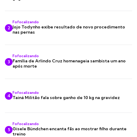
Fofocalizando
Jojo Todynho exibe resultado de novo procedimento
2
nas pernas
Fofocalizando
Família de Arlindo Cruz homenageia sambista um ano
3
após morte
Fofocalizando
4
Tainá Militão fala sobre ganho de 10 kg na gravidez
Fofocalizando
Gisele Bündchen encanta fãs ao mostrar filho durante
5
treino