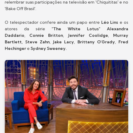
relembrar suas participações na televisão em 'Chiquititas' e no
'Bake Off Brasil'.
O telespectador confere ainda um papo entre
Léo Lins
e os
atores da série "
The White Lotus
"
Alexandra
Daddario
,
Connie Britton
,
Jennifer Coolidge
,
Murray
Bartlett,
Steve Zahn
,
Jake Lacy
,
Brittany O'Grady
,
Fred
Hechinger
e
Sydney Sweeney.