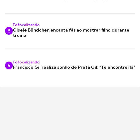
Fofocalizando
Gisele Bündchen encanta fãs ao mostrar filho durante
5
treino
Fofocalizando
6
Francisco Gil realiza sonho de Preta Gil: "Te encontrei lá"