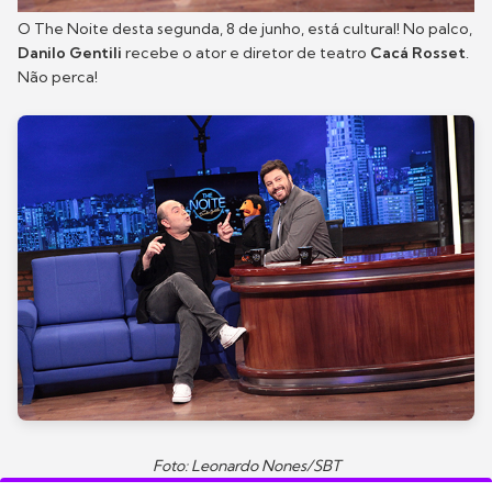
O The Noite desta segunda, 8 de junho, está cultural! No palco,
Danilo Gentili
recebe o ator e diretor de teatro
Cacá Rosset
.
Não perca!
Foto: Leonardo Nones/SBT