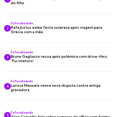
do filho
Fofocalizando
Rafa Justus exibe festa surpresa após viagem para
2
Grécia com a mãe
Fofocalizando
Bruno Gagliasso recua após polêmica com drive-thru:
3
"Fui imaturo"
Fofocalizando
Larissa Manoela vence nova disputa contra antiga
4
gravadora
Fofocalizando
5
Alice Carvalho fala sobre rumores de affair com Anitta