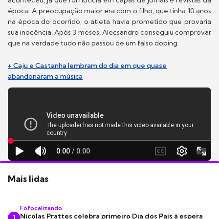
aconteceu, já que foi notícia em capas de jornais e revistas da
época. A preocupação maior era com o filho, que tinha 10 anos
na época do ocorrido, o atleta havia prometido que provaria
sua inocência. Após 3 meses, Alecsandro conseguiu comprovar
que na verdade tudo não passou de um falso doping.
+ Caju e Castanha lembram do dia em que quase
abandonaram a música
Mais lidas
Fofocalizando
Nicolas Prattes celebra primeiro Dia dos Pais à espera
1