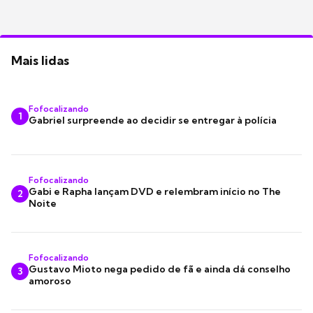
Mais lidas
Fofocalizando
1
Gabriel surpreende ao decidir se entregar à polícia
Fofocalizando
Gabi e Rapha lançam DVD e relembram início no The
2
Noite
Fofocalizando
Gustavo Mioto nega pedido de fã e ainda dá conselho
3
amoroso