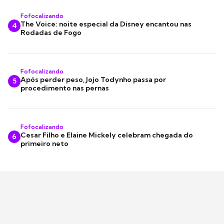
Fofocalizando
The Voice: noite especial da Disney encantou nas
4
Rodadas de Fogo
Fofocalizando
Após perder peso, Jojo Todynho passa por
5
procedimento nas pernas
Fofocalizando
Cesar Filho e Elaine Mickely celebram chegada do
6
primeiro neto