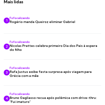
Mais lidas
Fofocalizando
1
Rogério manda Queiroz eliminar Gabriel
Fofocalizando
Nicolas Prattes celebra primeiro Dia dos Pais à espera
2
do filho
Fofocalizando
Rafa Justus exibe festa surpresa após viagem para
3
Grécia com a mãe
Fofocalizando
Bruno Gagliasso recua após polêmica com drive-thru:
4
"Fui imaturo"