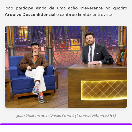
João participa ainda de uma ação irreverente no quadro
Arquivo Desconfidencial
e canta ao final da entrevista.
João Guilherme e Danilo Gentili (Lourival Ribeiro/SBT)