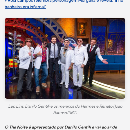
+ Rosi Campos relembra personagem Morgana e revela: "Ir no
banheiro era infernal"
Leo Lins, Danilo Gentili e os meninos do Hermes e Renato (João
Raposo/SBT)
O The Noite é apresentado por Danilo Gentili e vai ao ar de