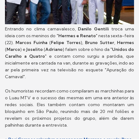
Entrando no clima carnavalesco,
Danilo Gentili
troca uma
ideia com os meninos do "
Hermes e Renato
" nesta sexta-feira
(22).
Marcos Fuinha
(
Felipe Torres
),
Bruno Sutter
,
Hermes
(
Marco
) e
Joselito
(
Adriano
) falam sobre o hino da "
Unidos do
Caralho a Quatro
" e contam como surgiu a paródia, que
inicialmente era cantada na van, durante as gravações, indo ao
ar pela primeira vez na televisão no esquete "Apuração do
Carnaval".
Os humoristas recordam como compilaram as marchinhas para
o Luau MTV e o sucesso das mesmas em uma era anterior às
redes sociais. Eles também contam como montaram um
bloquinho em São Paulo, reunindo mais de 20 mil foliões e
revelam os próximos projetos do grupo, além de darem
palhinhas durante a entrevista.