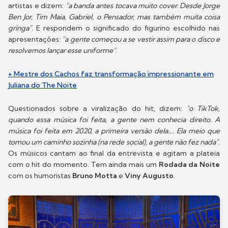
artistas e dizem:
"a banda antes tocava muito cover. Desde Jorge
Ben Jor, Tim Maia, Gabriel, o Pensador, mas também muita coisa
gringa".
E respondem o significado do figurino escolhido nas
apresentações:
"a gente começou a se vestir assim para o disco e
resolvemos lançar esse uniforme"
.
+ Mestre dos Cachos faz transformação impressionante em
Juliana do The Noite
Questionados sobre a viralização do hit, dizem:
"o TikTok,
quando essa música foi feita, a gente nem conhecia direito. A
música foi feita em 2020, a primeira versão dela.... Ela meio que
tomou um caminho sozinha (na rede social), a gente não fez nada".
Os músicos cantam ao final da entrevista e agitam a plateia
com o hit do momento. Tem ainda mais um
Rodada da Noite
com os humoristas
Bruno Motta
e
Viny Augusto
.