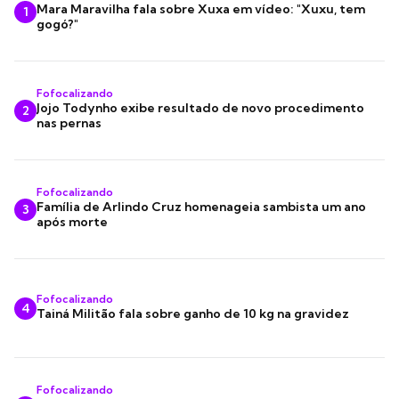
Mara Maravilha fala sobre Xuxa em vídeo: "Xuxu, tem
1
gogó?"
Fofocalizando
Jojo Todynho exibe resultado de novo procedimento
2
nas pernas
Fofocalizando
Família de Arlindo Cruz homenageia sambista um ano
3
após morte
Fofocalizando
4
Tainá Militão fala sobre ganho de 10 kg na gravidez
Fofocalizando