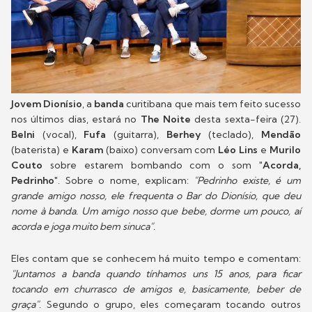
Jovem Dionísio
, a
banda
curitibana que mais tem feito sucesso
nos últimos dias, estará no
The Noite
desta sexta-feira (27).
Belni
(vocal),
Fufa
(guitarra),
Berhey
(teclado),
Mendão
(baterista) e
Karam
(baixo) conversam com
Léo Lins
e
Murilo
Couto
sobre estarem bombando com o som
"Acorda,
Pedrinho
". Sobre o nome, explicam:
"Pedrinho existe, é um
grande amigo nosso, ele frequenta o Bar do Dionísio, que deu
nome à banda. Um amigo nosso que bebe, dorme um pouco, aí
acorda e joga muito bem sinuca".
Eles contam que se conhecem há muito tempo e comentam:
"Juntamos a banda quando tínhamos uns 15 anos, para ficar
tocando em churrasco de amigos e, basicamente, beber de
graça"
. Segundo o grupo, eles começaram tocando outros