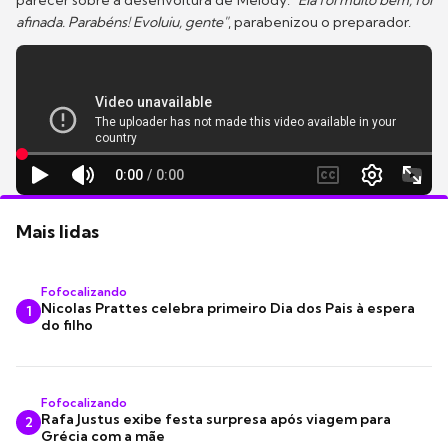
parecer sobre a desenvoltura de Melody.
"Ela foi muito bem, foi
afinada. Parabéns! Evoluiu, gente"
, parabenizou o preparador.
Mais lidas
Fofocalizando
Nicolas Prattes celebra primeiro Dia dos Pais à espera
1
do filho
Fofocalizando
Rafa Justus exibe festa surpresa após viagem para
2
Grécia com a mãe