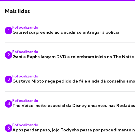
Mais lidas
Fofocalizando
1
Gabriel surpreende ao decidir se entregar à polícia
Fofocalizando
2
Gabi e Rapha lançam DVD e relembram início no The Noite
Fofocalizando
3
Gustavo Mioto nega pedido de fã e ainda dá conselho am
Fofocalizando
4
The Voice: noite especial da Disney encantou nas Rodada
Fofocalizando
5
Após perder peso, Jojo Todynho passa por procedimento n