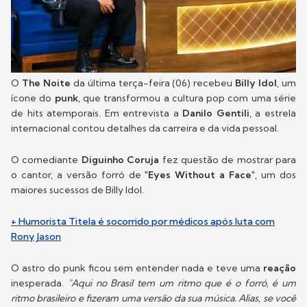
O
The Noite
da última terça-feira (06) recebeu
Billy Idol
, um
ícone do
punk
, que transformou a cultura pop com uma série
de hits atemporais. Em entrevista a
Danilo Gentili
, a estrela
internacional contou detalhes da carreira e da vida pessoal.
O comediante
Diguinho Coruja
fez questão de mostrar para
o cantor, a versão forró de "
Eyes Without a Face
", um dos
maiores sucessos de Billy Idol.
+ Humorista Titela é socorrido por médicos após luta com
Rony Jason
O astro do punk ficou sem entender nada e teve uma
reação
inesperada.
"Aqui no Brasil tem um ritmo que é o forró, é um
ritmo brasileiro e fizeram uma versão da sua música. Alias, se você