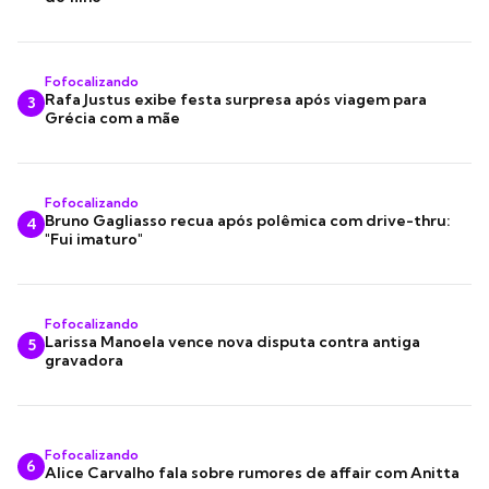
Fofocalizando
Rafa Justus exibe festa surpresa após viagem para
3
Grécia com a mãe
Fofocalizando
Bruno Gagliasso recua após polêmica com drive-thru:
4
"Fui imaturo"
Fofocalizando
Larissa Manoela vence nova disputa contra antiga
5
gravadora
Fofocalizando
6
Alice Carvalho fala sobre rumores de affair com Anitta