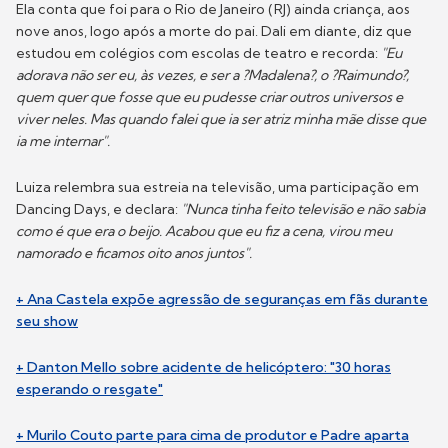
Ela conta que foi para o Rio de Janeiro (RJ) ainda criança, aos
nove anos, logo após a morte do pai. Dali em diante, diz que
estudou em colégios com escolas de teatro e recorda:
"Eu
adorava não ser eu, às vezes, e ser a ?Madalena?, o ?Raimundo?,
quem quer que fosse que eu pudesse criar outros universos e
viver neles. Mas quando falei que ia ser atriz minha mãe disse que
ia me internar".
Luiza relembra sua estreia na televisão, uma participação em
Dancing Days, e declara:
"Nunca tinha feito televisão e não sabia
como é que era o beijo. Acabou que eu fiz a cena, virou meu
namorado e ficamos oito anos juntos".
+ Ana Castela expõe agressão de seguranças em fãs durante
seu show
+ Danton Mello sobre acidente de helicóptero: "30 horas
esperando o resgate"
+ Murilo Couto parte para cima de produtor e Padre aparta