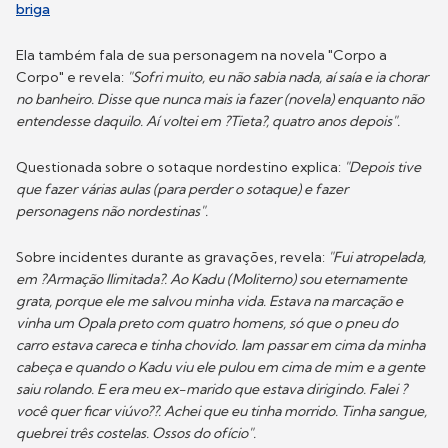
briga
Ela também fala de sua personagem na novela "Corpo a
Corpo" e revela:
"Sofri muito, eu não sabia nada, aí saía e ia chorar
no banheiro. Disse que nunca mais ia fazer (novela) enquanto não
entendesse daquilo. Aí voltei em ?Tieta?, quatro anos depois".
Questionada sobre o sotaque nordestino explica:
"Depois tive
que fazer várias aulas (para perder o sotaque) e fazer
personagens não nordestinas".
Sobre incidentes durante as gravações, revela:
"Fui atropelada,
em ?Armação Ilimitada?. Ao Kadu (Moliterno) sou eternamente
grata, porque ele me salvou minha vida. Estava na marcação e
vinha um Opala preto com quatro homens, só que o pneu do
carro estava careca e tinha chovido. Iam passar em cima da minha
cabeça e quando o Kadu viu ele pulou em cima de mim e a gente
saiu rolando. E era meu ex-marido que estava dirigindo. Falei ?
você quer ficar viúvo??. Achei que eu tinha morrido. Tinha sangue,
quebrei três costelas. Ossos do ofício".