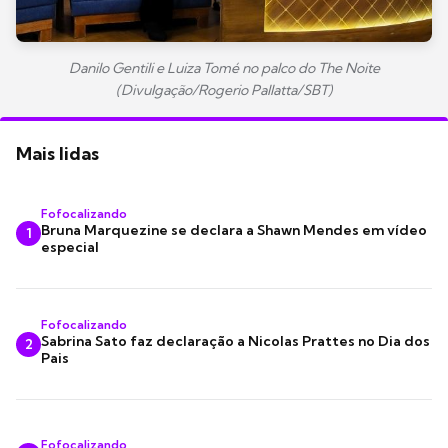
Danilo Gentili e Luiza Tomé no palco do The Noite
(Divulgação/Rogerio Pallatta/SBT)
Mais lidas
Fofocalizando
Bruna Marquezine se declara a Shawn Mendes em vídeo
1
especial
Fofocalizando
Sabrina Sato faz declaração a Nicolas Prattes no Dia dos
2
Pais
Fofocalizando