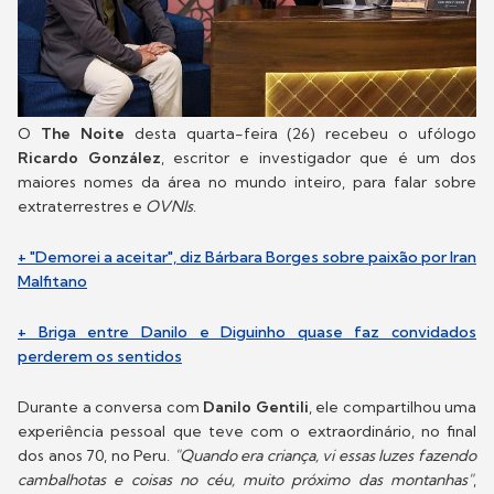
O
The Noite
desta quarta-feira (26) recebeu o ufólogo
Ricardo González
, escritor e investigador que é um dos
maiores nomes da área no mundo inteiro, para falar sobre
extraterrestres e
OVNIs
.
+ "Demorei a aceitar", diz Bárbara Borges sobre paixão por Iran
Malfitano
+ Briga entre Danilo e Diguinho quase faz convidados
perderem os sentidos
Durante a conversa com
Danilo Gentili
, ele compartilhou uma
experiência pessoal que teve com o extraordinário, no final
dos anos 70, no Peru.
"Quando era criança, vi essas luzes fazendo
cambalhotas e coisas no céu, muito próximo das montanhas"
,