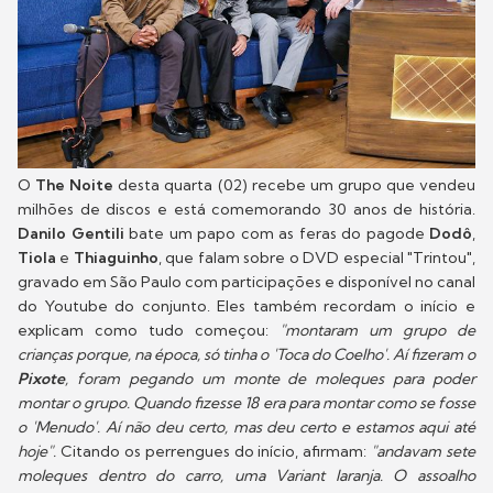
O
The Noite
desta quarta (02) recebe um grupo que vendeu
milhões de discos e está comemorando 30 anos de história.
Danilo Gentili
bate um papo com as feras do pagode
Dodô
,
Tiola
e
Thiaguinho
, que falam sobre o DVD especial "Trintou",
gravado em São Paulo com participações e disponível no canal
do Youtube do conjunto. Eles também recordam o início e
explicam como tudo começou:
"montaram um grupo de
crianças porque, na época, só tinha o 'Toca do Coelho'. Aí fizeram o
Pixote
, foram pegando um monte de moleques para poder
montar o grupo. Quando fizesse 18 era para montar como se fosse
o 'Menudo'. Aí não deu certo, mas deu certo e estamos aqui até
hoje".
Citando os perrengues do início, afirmam:
"andavam sete
moleques dentro do carro, uma Variant laranja. O assoalho