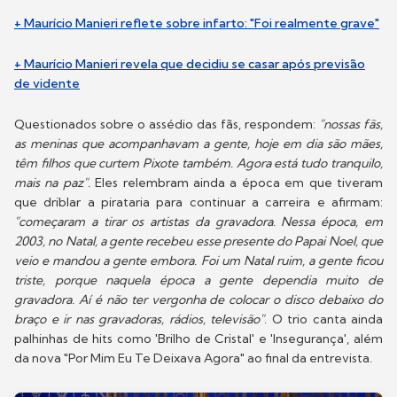
+ Maurício Manieri reflete sobre infarto: "Foi realmente grave"
+ Maurício Manieri revela que decidiu se casar após previsão
de vidente
Questionados sobre o assédio das fãs, respondem:
"nossas fãs,
as meninas que acompanhavam a gente, hoje em dia são mães,
têm filhos que curtem Pixote também. Agora está tudo tranquilo,
mais na paz".
Eles relembram ainda a época em que tiveram
que driblar a pirataria para continuar a carreira e afirmam:
"começaram a tirar os artistas da gravadora. Nessa época, em
2003, no Natal, a gente recebeu esse presente do Papai Noel, que
veio e mandou a gente embora. Foi um Natal ruim, a gente ficou
triste, porque naquela época a gente dependia muito de
gravadora. Aí é não ter vergonha de colocar o disco debaixo do
braço e ir nas gravadoras, rádios, televisão"
. O trio canta ainda
palhinhas de hits como 'Brilho de Cristal' e 'Insegurança', além
da nova "Por Mim Eu Te Deixava Agora" ao final da entrevista.