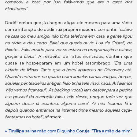
começou a zoar, por isso falávamos que era o carro dos
Flintstones"
.
Dodô lembra que já chegou a ligar ele mesmo para uma rádio
com a intenção de pedir sua própria música e comenta:
"estava
na casa do meu amigo, não tinha telefone em casa, a gente ligou
na rádio e deu certo. Falei que queria ouvir 'Lua de Cristal', do
Pixote... Falei errado para ver se estava na programação e estava,
graças a Deus".
A respeito de fatos inusitados, contam que
quase se hospedaram em um hotel assombrado
. "Era uma
cidade de Minas. Tanto que o hotel apareceu no Discovery até.
Quando entramos no quarto eram aquelas camas antigas, berços,
aquelas penteadeiras antigas. Não tinha televisão, nada. Aí falamos
'não vamos ficar aqui'. As backing vocals iam descer para a piscina
e o pessoal da recepção falou 'não desce, porque toda vez que
alguém desce lá acontece alguma coisa'. Aí não ficamos lá e
depois quando entramos na internet tinha mesmo aqueles caça-
fantasmas no hotel",
afirmam.
+ Tirullipa sai na mão com Diguinho Coruja: "Tira a mão de mim"