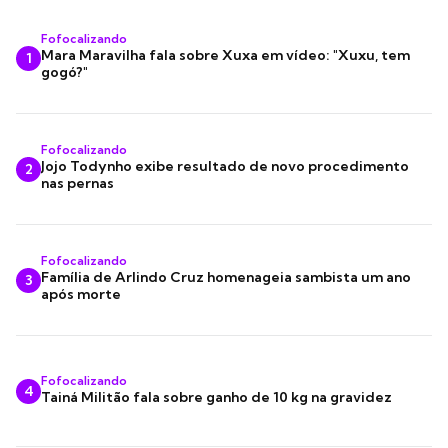
Fofocalizando
Mara Maravilha fala sobre Xuxa em vídeo: "Xuxu, tem
1
gogó?"
Fofocalizando
Jojo Todynho exibe resultado de novo procedimento
2
nas pernas
Fofocalizando
Família de Arlindo Cruz homenageia sambista um ano
3
após morte
Fofocalizando
4
Tainá Militão fala sobre ganho de 10 kg na gravidez