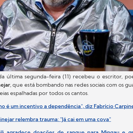
a última segunda-feira (11) recebeu o escritor, poe
nejar
, que está bombando nas redes sociais com os g
deias espalhadas por todos os cantos.
o é um incentivo a dependência", diz Fabrício Carpin
pinejar relembra trauma: "Já cai em uma cova"
tili agradece doações de sangue para Mingau e g