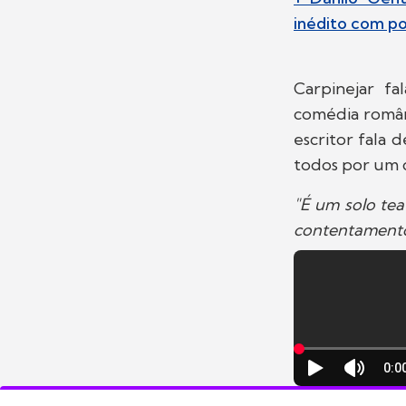
inédito com po
Carpinejar f
comédia românt
escritor fala 
todos por um 
"É um solo tea
contentamento.