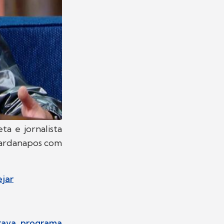
ta e jornalista
uardanapos com
ejar
rava programa