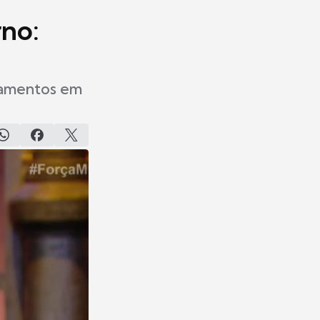
rno:
onamentos em