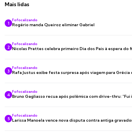
Mais lidas
Fofocalizando
1
Rogério manda Queiroz eliminar Gabriel
Fofocalizando
2
Nicolas Prattes celebra primeiro Dia dos Pais à espera do f
Fofocalizando
3
Rafa Justus exibe festa surpresa após viagem para Grécia
Fofocalizando
4
Bruno Gagliasso recua após polêmica com drive-thru: "Fui
Fofocalizando
5
Larissa Manoela vence nova disputa contra antiga gravado