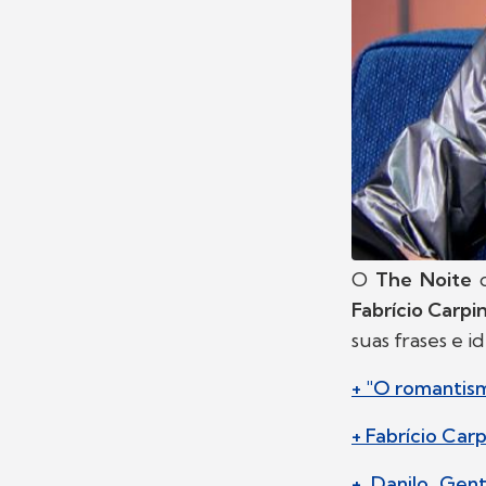
O
The Noite
d
Fabrício Carpi
suas frases e i
+ "O romantism
+ Fabrício Car
+ Danilo Gen