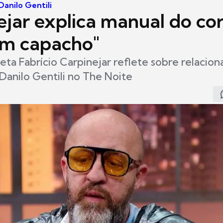
anilo Gentili
ejar explica manual do co
um capacho"
oeta Fabrício Carpinejar reflete sobre relaci
 Danilo Gentili no The Noite