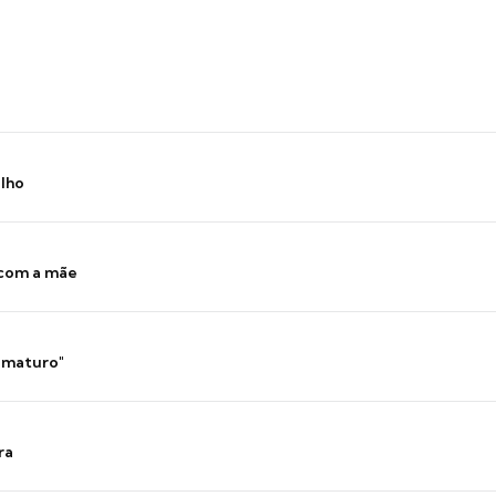
ilho
 com a mãe
 imaturo"
ra